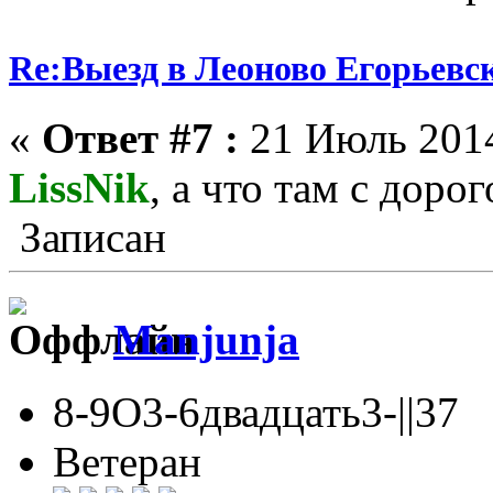
Re:Выезд в Леоново Егорьевск
«
Ответ #7 :
21 Июль 2014
LissNik
, а что там с доро
Записан
Manjunja
8-9О3-6двадцать3-||37
Ветеран