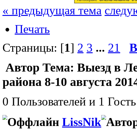
« предыдущая тема
следу
Печать
Страницы: [
1
]
2
3
...
21
В
Автор
Тема: Выезд в Л
района 8-10 августа 201
0 Пользователей и 1 Гость
LissNik