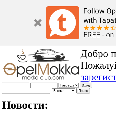
Follow Op
with Tapat
FREE - on
Добро п
Пожалу
зарегис
Новости: