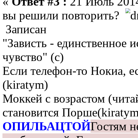
«
Ответ #3 :
21 Июль 2014
вы решили повторить?
Записан
"Зависть - единственное 
чувство" (с)
Если телефон-то Нокиа, е
(kiratym)
Моккей с возрастом (чита
становится Порше(kiratym
ОПИЛЬАЦТОЙ
Гостям н