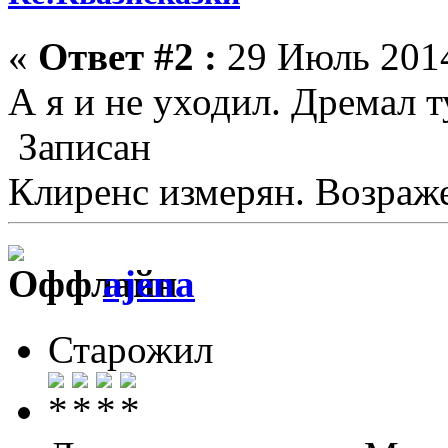
«
Ответ #2 :
29 Июль 2014
А я и не уходил. Дремал т
Записан
Клиренс измерян. Возраже
ajena
Старожил