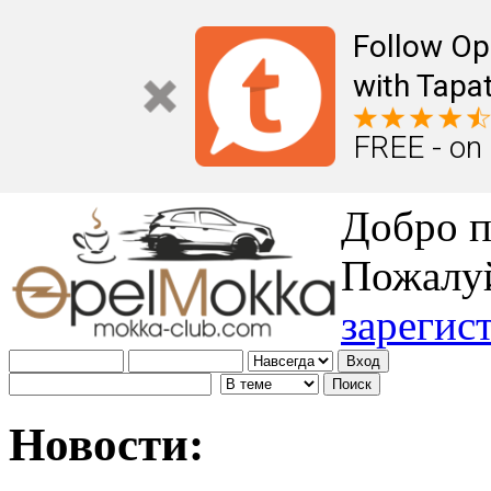
Follow Op
with Tapat
FREE - on
Добро п
Пожалу
зарегис
Новости: