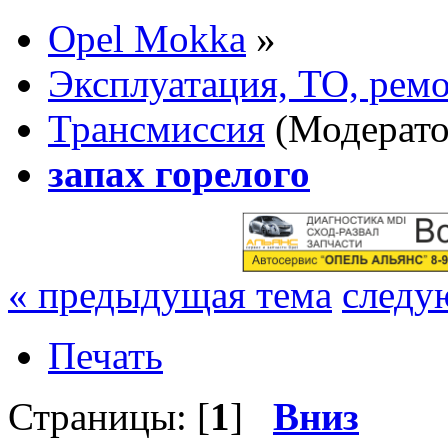
Opel Mokka
»
Эксплуатация, ТО, рем
Трансмиссия
(Модерат
запах горелого
« предыдущая тема
следу
Печать
Страницы: [
1
]
Вниз