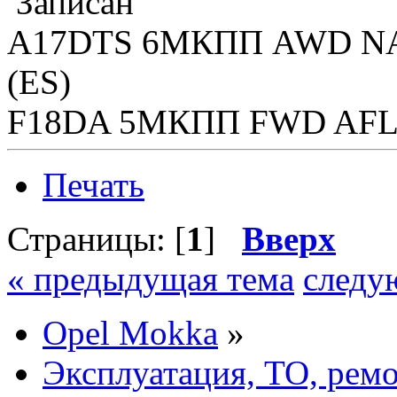
Записан
A17DTS 6MКПП AWD NAVI
(ES)
F18DA 5MКПП FWD AFL A
Печать
Страницы: [
1
]
Вверх
« предыдущая тема
следу
Opel Mokka
»
Эксплуатация, ТО, рем