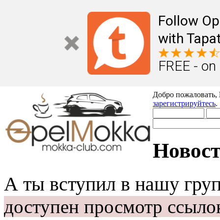
Follow Op
with Tapat
FREE - on
Добро пожаловать,
зарегистрируйтесь
.
Новост
А ты вступил в нашу гру
доступен просмотр ссыло