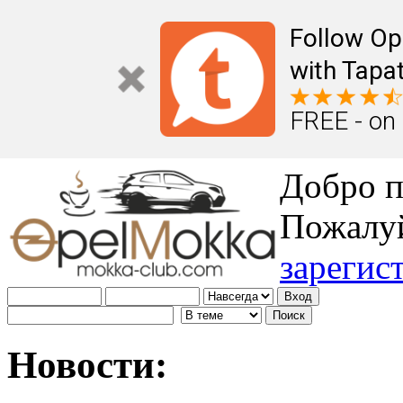
Follow Op
with Tapat
FREE - on
Добро п
Пожалу
зарегис
Новости: