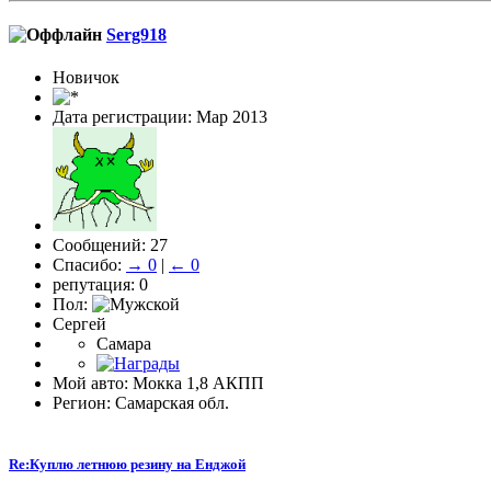
Serg918
Новичок
Дата регистрации: Мар 2013
Сообщений: 27
Спасибо:
→ 0
|
← 0
репутация: 0
Пол:
Сергей
Самара
Мой авто: Мокка 1,8 АКПП
Регион: Самарская обл.
Re:Куплю летнюю резину на Енджой