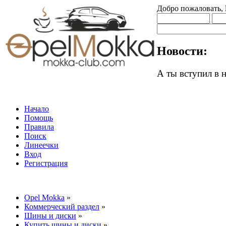
Добро пожаловать,
Новости:
А ты вступил в
Начало
Помощь
Правила
Поиск
Линеечки
Вход
Регистрация
Opel Mokka
»
Коммерческий раздел
»
Шины и диски
»
Купить шины и диски
»