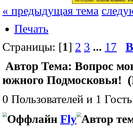
« предыдущая тема
следу
Печать
Страницы: [
1
]
2
3
...
17
В
Автор
Тема: Вопрос мо
южного Подмосковья! (
0 Пользователей и 1 Гость
Fly