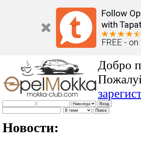
Follow Op
with Tapat
FREE - on
Добро п
Пожалу
зарегис
Новости: