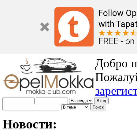
Follow Op
with Tapat
FREE - on
Добро п
Пожалу
зарегис
Новости: