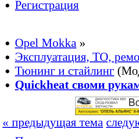
Регистрация
Opel Mokka
»
Эксплуатация, ТО, рем
Тюнинг и стайлинг
(Мо
Quickheat своми рука
« предыдущая тема
следу