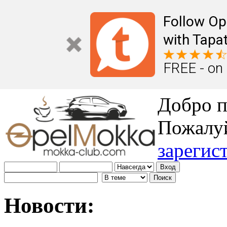
Follow Op
with Tapat
FREE - on
Добро п
Пожалу
зарегис
Новости: