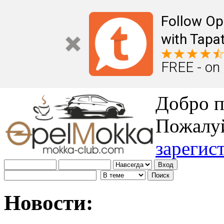
Follow Op
with Tapat
FREE - on
Добро п
Пожалу
зарегис
Новости: