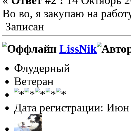
«
Ответ #2 :
14 Октябрь 20
Во во, я закупаю на работ
Записан
LissNik
Флудерный
Ветеран
Дата регистрации: Июн