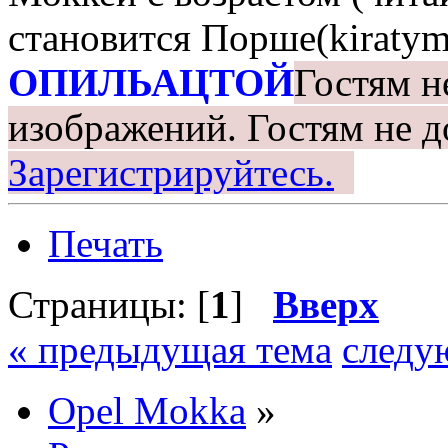
становится Порше(kiratym
ОПИЛЬАЦТОЙ
Гостям н
изображений.
Гостям не д
Зарегистрируйтесь.
Печать
Страницы: [
1
]
Вверх
« предыдущая тема
следу
Opel Mokka
»