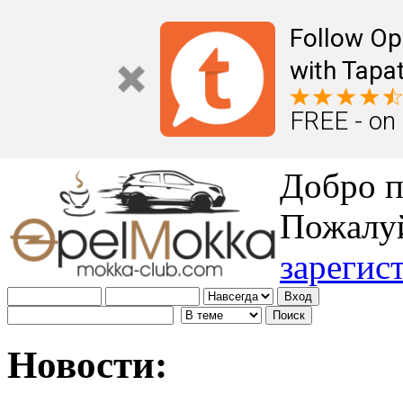
Follow Op
with Tapat
FREE - on
Добро п
Пожалу
зарегис
Новости: