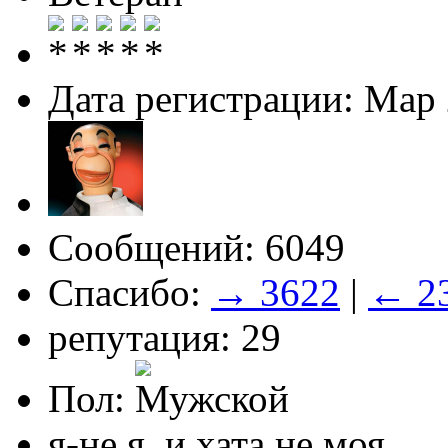
Дата регистрации: Мар
Сообщений: 6049
Спасибо:
→ 3622
|
← 2
репутация: 29
Пол:
я-не я, и хата не моя