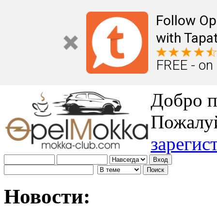
Follow Op
with Tapat
FREE - on
Добро п
Пожалу
зарегис
Новости: