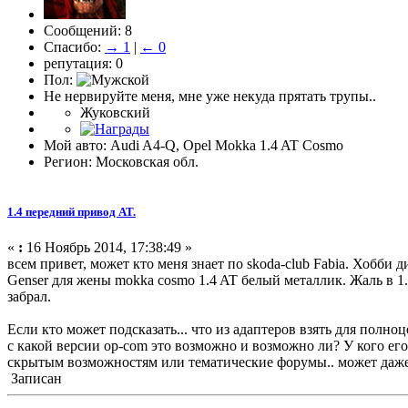
Сообщений: 8
Спасибо:
→ 1
|
← 0
репутация: 0
Пол:
Не нервируйте меня, мне уже некуда прятать трупы..
Жуковский
Мой авто: Audi A4-Q, Opel Mokka 1.4 AT Cosmo
Регион: Московская обл.
1.4 передний привод AT.
«
:
16 Ноябрь 2014, 17:38:49 »
всем привет, может кто меня знает по skoda-club Fabia. Хобби 
Genser для жены mokka cosmo 1.4 AT белый металлик. Жаль в 1.4
забрал.
Если кто может подсказать... что из адаптеров взять для полно
с какой версии op-com это возможно и возможно ли? У кого е
скрытым возможностям или тематические форумы.. может даж
Записан