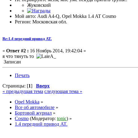
Жуковский
Мой авто: Audi A4-Q, Opel Mokka 1.4 AT Cosmo
Регион: Московская обл.
Re:1.4 передний привод AT.
«
Ответ #2 :
16 Ноябрь 2014, 19:42:04 »
я что тянуть то
Записан
Печать
Страницы: [
1
]
Вверх
« предыдущая тема
следующая тема »
Opel Mokka
»
Все об автомобиле
»
Бортовой журнал
»
Cosmo
(Модератор:
tonic
) »
1.4 передний привод AT.