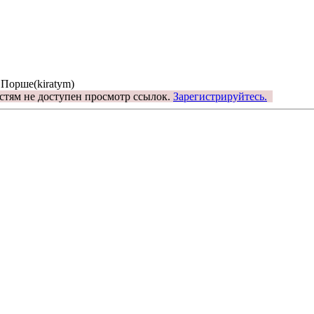
 Порше(kiratym)
стям не доступен просмотр ссылок.
Зарегистрируйтесь.