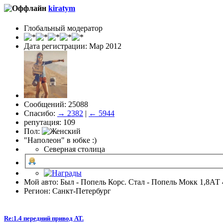
kiratym
Глобальный модератор
Дата регистрации: Мар 2012
Сообщений: 25088
Спасибо:
→ 2382
|
← 5944
репутация: 109
Пол:
"Наполеон" в юбке :)
Северная столица
Мой авто: Был - Попель Корс. Стал - Попель Мокк 1,8АТ 
Регион: Санкт-Петербург
Re:1.4 передний привод AT.