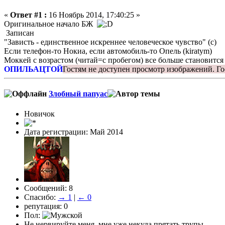
«
Ответ #1 :
16 Ноябрь 2014, 17:40:25 »
Оригинальное начало БЖ
Записан
"Зависть - единственное искреннее человеческое чувство" (с)
Если телефон-то Нокиа, если автомобиль-то Опель (kiratym)
Моккей с возрастом (читай=с пробегом) все больше становится
ОПИЛЬАЦТОЙ
Гостям не доступен просмотр изображений.
Го
Злобный папуас
Новичок
Дата регистрации: Май 2014
Сообщений: 8
Спасибо:
→ 1
|
← 0
репутация: 0
Пол:
Не нервируйте меня, мне уже некуда прятать трупы..