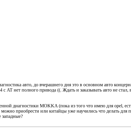
диагностика авто, до вчерашнего дня это в основном авто концерна
 с AT нет полного привода ((. Ждать и заказывать авто не стал, 
ценной диагностики MOKKA (пока из того что имею для opel, есть
го можно приобрести или китайцы уже научились что делать для
е западные?