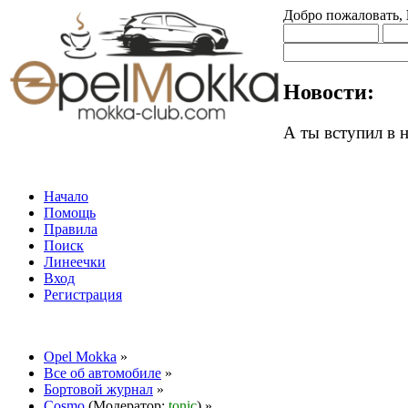
Добро пожаловать,
Новости:
А ты вступил в
Начало
Помощь
Правила
Поиск
Линеечки
Вход
Регистрация
Opel Mokka
»
Все об автомобиле
»
Бортовой журнал
»
Cosmo
(Модератор:
tonic
) »