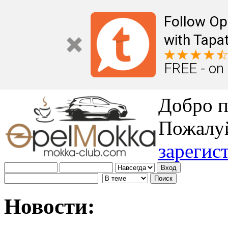
Follow Op
with Tapat
FREE - on
Добро п
Пожалу
зарегис
Новости: