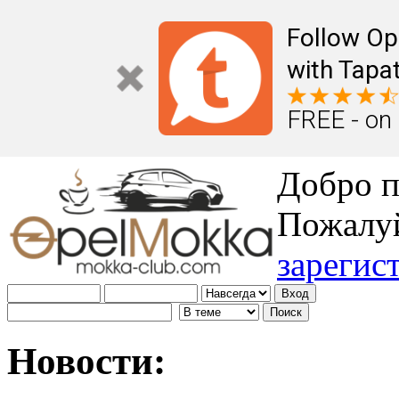
Follow Op
with Tapat
FREE - on
Добро п
Пожалу
зарегис
Новости: