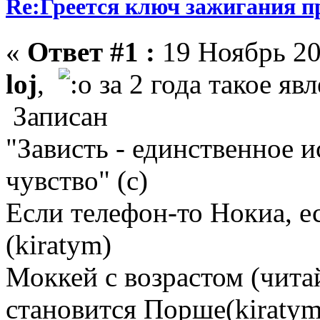
Re:Греется ключ зажигания п
«
Ответ #1 :
19 Ноябрь 20
loj
,
за 2 года такое явл
Записан
"Зависть - единственное 
чувство" (с)
Если телефон-то Нокиа, е
(kiratym)
Моккей с возрастом (чита
становится Порше(kiratym