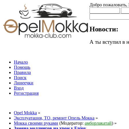
Добро пожаловать,
Новости:
А ты вступил в
Начало
Помощь
Правила
Поиск
Линеечки
Вход
Регистрация
Opel Mokka
»
Эксплуатация, ТО, ремонт Опель Мокка
»
Мокка своими руками
(Модератор:
амборлакатай
) »
Замена молдингов на хром у Enjoy