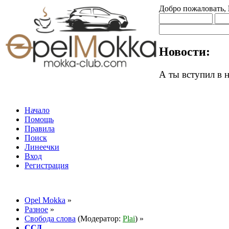
Добро пожаловать,
Новости:
А ты вступил в
Начало
Помощь
Правила
Поиск
Линеечки
Вход
Регистрация
Opel Mokka
»
Разное
»
Свобода слова
(Модератор:
Plai
) »
ССД