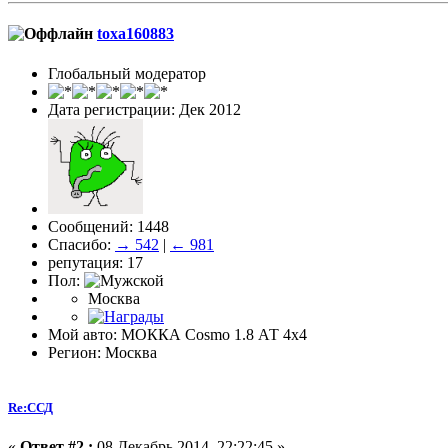
toxa160883
Глобальный модератор
Дата регистрации: Дек 2012
Сообщений: 1448
Спасибо:
→ 542
|
← 981
репутация: 17
Пол:
Москва
Мой авто: МОККА Cosmo 1.8 АТ 4х4
Регион: Москва
Re:ССД
«
Ответ #2 :
08 Декабрь 2014, 22:22:45 »