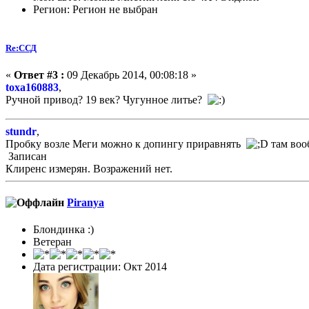
Регион: Регион не выбран
Re:ССД
«
Ответ #3 :
09 Декабрь 2014, 00:08:18 »
toxa160883
,
Ручной привод? 19 век? Чугунное литье?
stundr
,
Пробку возле Меги можно к допингу приравнять
там воо
Записан
Клиренс измерян. Возражений нет.
Piranya
Блондинка :)
Ветеран
Дата регистрации: Окт 2014