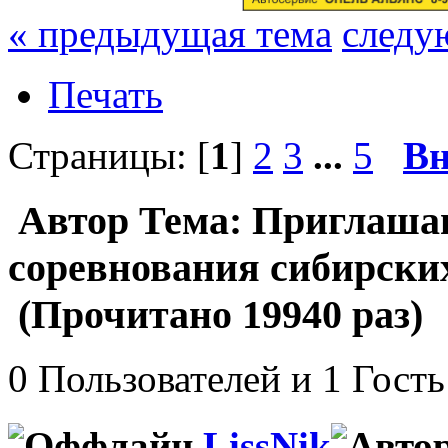
« предыдущая тема
следу
Печать
Страницы: [
1
]
2
3
...
5
Вн
Автор
Тема: Приглашаю
соревнования сибирских
(Прочитано 19940 раз)
0 Пользователей и 1 Гость
LissNik