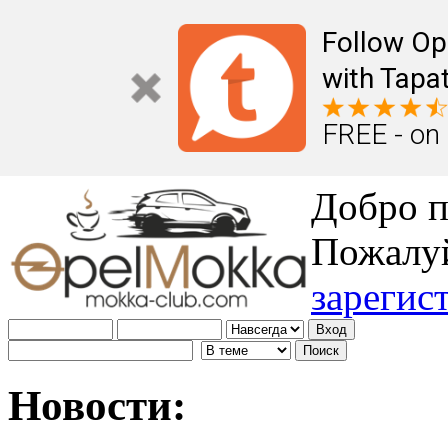
Follow Op
with Tapat
FREE - on
Добро п
Пожалу
зарегис
Новости: