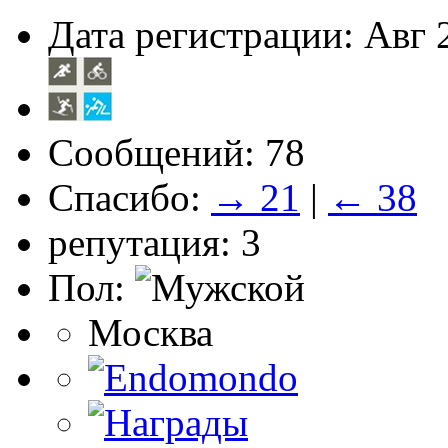
Дата регистрации: Авг 
Сообщений: 78
Спасибо:
→ 21
|
← 38
репутация: 3
Пол:
Москва