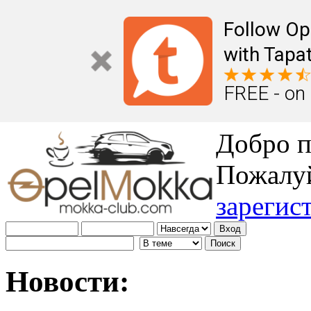
Follow Op
with Tapat
FREE - on
Добро п
Пожалу
зарегис
Новости: