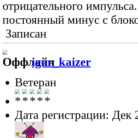
отрицательного импульса.
постоянный минус с блоко
Записан
igor_kaizer
Ветеран
Дата регистрации: Дек 