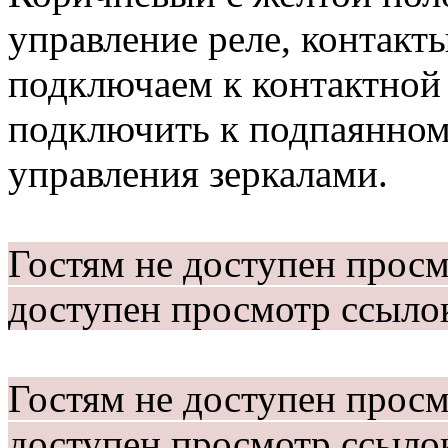
управление реле, контакт
подключаем к контактной 
подключить к подпаянном
управления зеркалами.
Гостям не доступен прос
доступен просмотр ссыло
Гостям не доступен прос
доступен просмотр ссыло