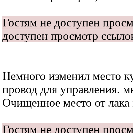
Гостям не доступен прос
доступен просмотр ссыло
Немного изменил место к
провод для управления. мн
Очищенное место от лака 
Гостям не доступен прос