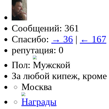
Сообщений: 361
Спасибо:
→ 36
|
← 167
репутация: 0
Пол:
За любой кипеж, кроме
Москва