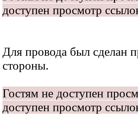
доступен просмотр ссыло
Для провода был сделан п
стороны.
Гостям не доступен прос
доступен просмотр ссыло