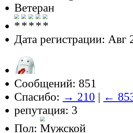
Ветеран
Дата регистрации: Авг 
Сообщений: 851
Спасибо:
→ 210
|
← 85
репутация: 3
Пол: