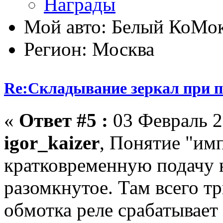
Мой авто: Белый КоМо
Регион: Москва
Re:Складывание зеркал при по
«
Ответ #5 :
03 Февраль 2
igor_kaizer
, Понятие "им
кратковременную подачу 
разомкнутое. Там всего т
обмотка реле срабатывает