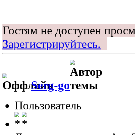
Гостям не доступен просм
Зарегистрируйтесь.
Serg-go
Пользователь