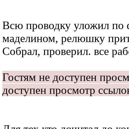
Всю проводку уложил по 
маделином, релюшку прит
Собрал, проверил. все рабо
Гостям не доступен прос
доступен просмотр ссыло
Для тех кто дочитал до кон