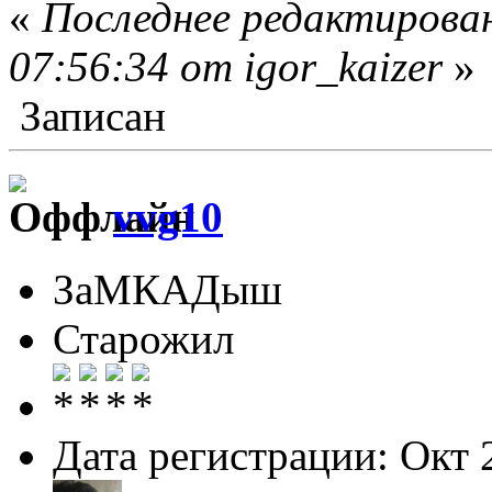
«
Последнее редактирован
07:56:34 от igor_kaizer
»
Записан
vvg10
ЗаМКАДыш
Старожил
Дата регистрации: Окт 