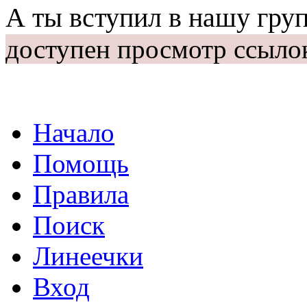
А ты вступил в нашу гру
доступен просмотр ссыло
Начало
Помощь
Правила
Поиск
Линеечки
Вход