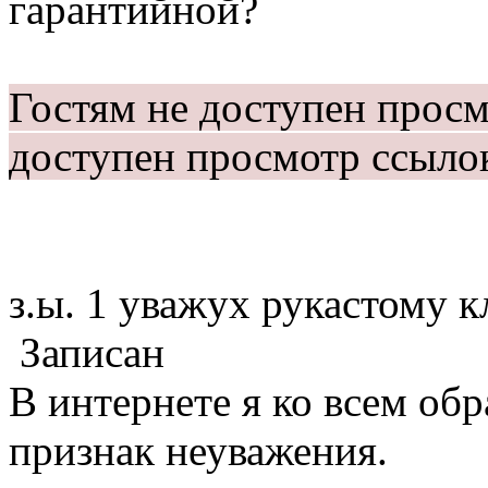
гарантийной?
Гостям не доступен прос
доступен просмотр ссыло
з.ы. 1 уважух рукастому 
Записан
В интернете я ко всем об
признак неуважения.