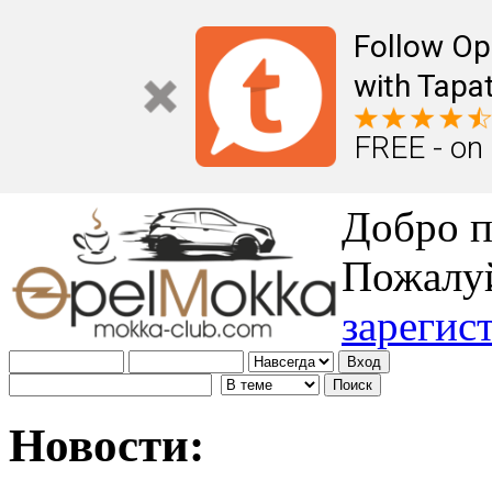
Follow Op
with Tapat
FREE - on
Добро п
Пожалу
зарегис
Новости: