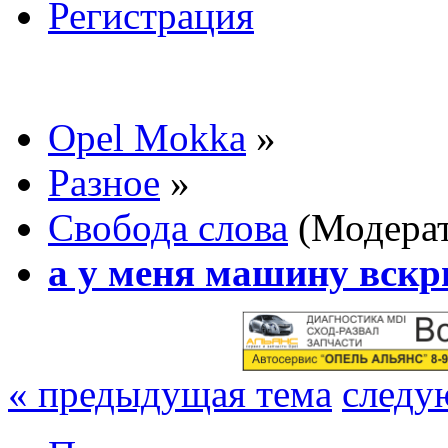
Регистрация
Opel Mokka
»
Разное
»
Свобода слова
(Модера
а у меня машину вск
« предыдущая тема
следу