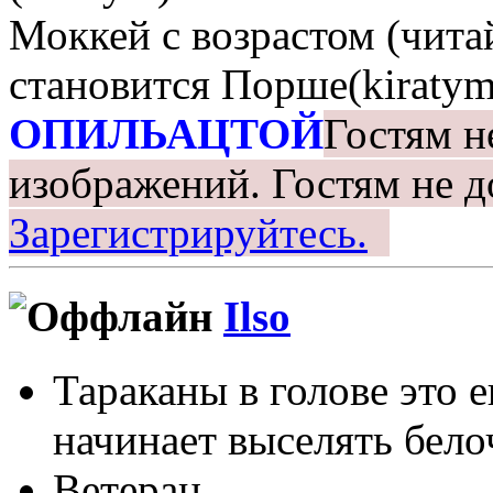
Моккей с возрастом (чита
становится Порше(kiratym
ОПИЛЬАЦТОЙ
Гостям н
изображений.
Гостям не д
Зарегистрируйтесь.
Ilso
Тараканы в голове это 
начинает выселять белоч
Ветеран