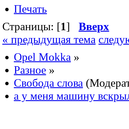
Печать
Страницы: [
1
]
Вверх
« предыдущая тема
следу
Opel Mokka
»
Разное
»
Свобода слова
(Модера
а у меня машину вскры