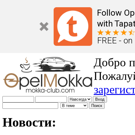
Follow Op
with Tapat
FREE - on
Добро п
Пожалу
зарегис
Новости: