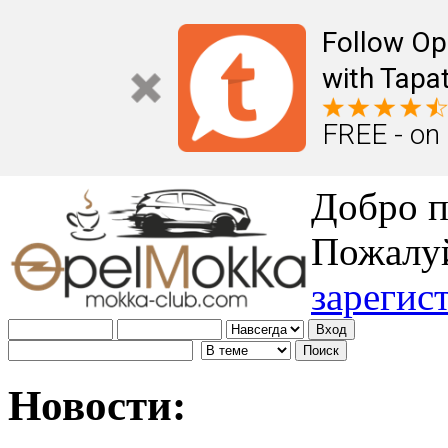
Follow Op
with Tapat
FREE - on
Добро п
Пожалу
зарегис
Новости: