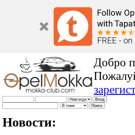
Follow Op
with Tapat
FREE - on
Добро п
Пожалу
зарегис
Новости: