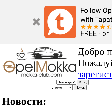
Follow Op
with Tapat
FREE - on
Добро п
Пожалу
зарегис
Новости: