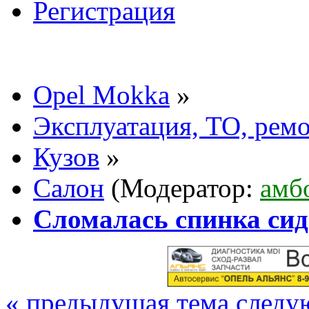
Регистрация
Opel Mokka
»
Эксплуатация, ТО, рем
Кузов
»
Салон
(Модератор:
амб
Сломалась спинка си
« предыдущая тема
следу