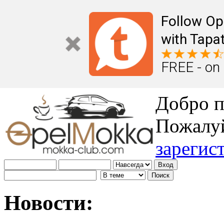
Follow Op
with Tapat
FREE - on
Добро п
Пожалу
зарегис
Новости: