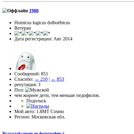
1980
Homicus logicus dolboёbicus
Ветеран
Дата регистрации: Авг 2014
Сообщений: 851
Спасибо:
→ 210
|
← 853
репутация: 3
Пол:
чем жирнее дети, тем меньше педофилов.
Подольск
Мой авто: 1.8MT Cosmo
Регион: Московская обл.
Re:угадай страну по фотографии :)