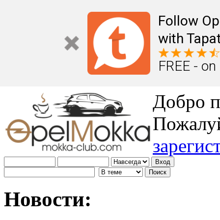
Follow Op
with Tapat
FREE - on
Добро п
Пожалу
зарегис
Новости: