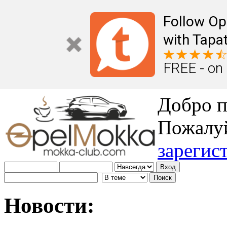
Follow Op
with Tapat
FREE - on
Добро п
Пожалу
зарегис
Новости: