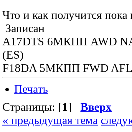
Что и как получится пока
Записан
A17DTS 6MКПП AWD NAVI
(ES)
F18DA 5MКПП FWD AFL A
Печать
Страницы: [
1
]
Вверх
« предыдущая тема
следу