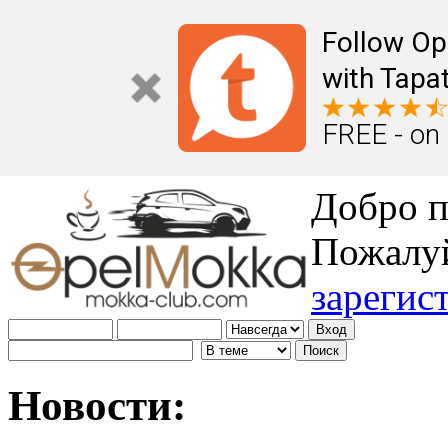
Follow Op
with Tapat
FREE - on
Добро п
Пожалу
зарегис
Новости: