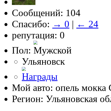
Сообщений: 104
Спасибо:
→ 0
|
← 24
репутация: 0
Пол:
Ульяновск
Мой авто: опель мокка 
Регион: Ульяновская об