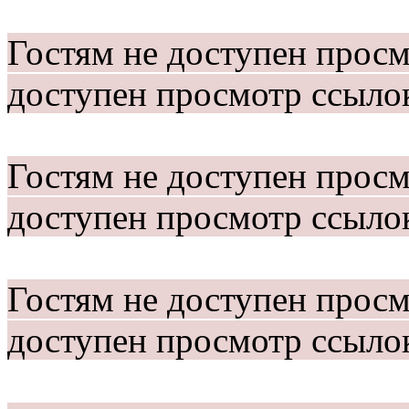
Гостям не доступен прос
доступен просмотр ссыло
Гостям не доступен прос
доступен просмотр ссыло
Гостям не доступен прос
доступен просмотр ссыло