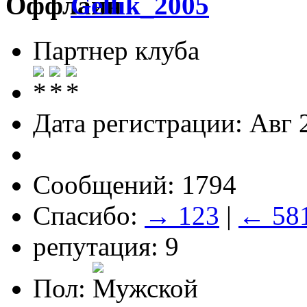
Gellik_2005
Партнер клуба
Дата регистрации: Авг 
Сообщений: 1794
Спасибо:
→ 123
|
← 58
репутация: 9
Пол: