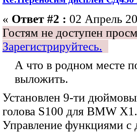
«
Ответ #2 :
02 Апрель 20
Гостям не доступен просм
Зарегистрируйтесь.
А что в родном месте п
выложить.
Установлен 9-ти дюймовый
голова S100 для BMW X1
Управление функциями с д