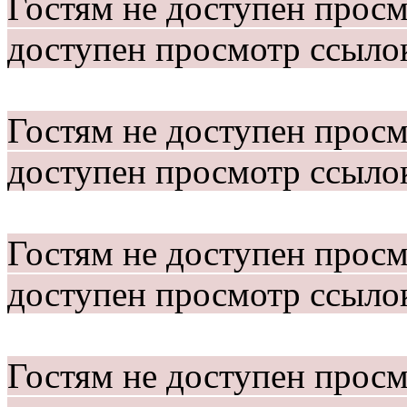
Гостям не доступен прос
доступен просмотр ссыло
Гостям не доступен прос
доступен просмотр ссыло
Гостям не доступен прос
доступен просмотр ссыло
Гостям не доступен прос