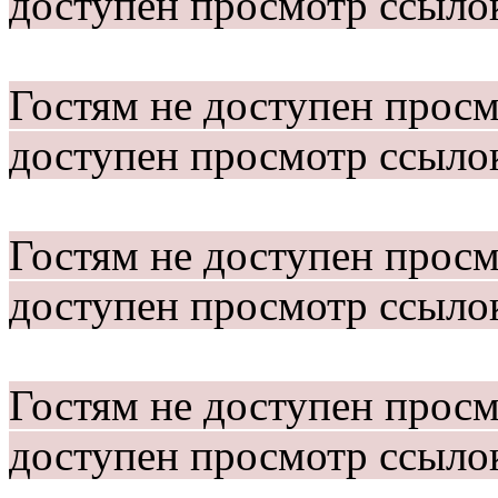
доступен просмотр ссыло
Гостям не доступен прос
доступен просмотр ссыло
Гостям не доступен прос
доступен просмотр ссыло
Гостям не доступен прос
доступен просмотр ссыло