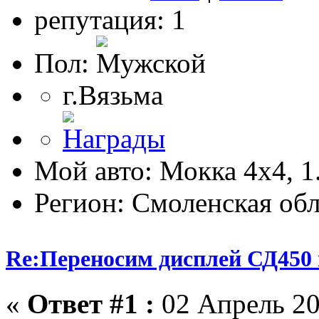
репутация: 1
Пол:
г.Вязьма
Мой авто: Мокка 4х4, 1
Регион: Смоленская обл
Re:Переносим дисплей СД450
«
Ответ #1 :
02 Апрель 20