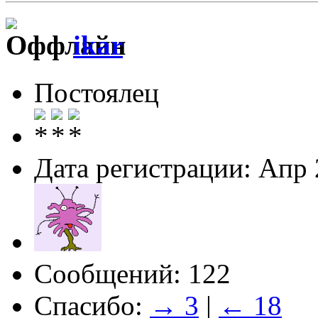
ikar
Постоялец
Дата регистрации: Апр
Сообщений: 122
Спасибо:
→ 3
|
← 18