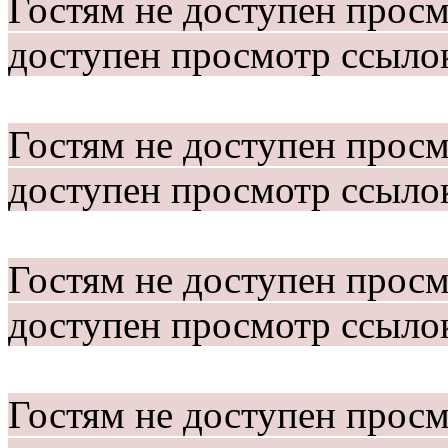
Гостям не доступен прос
доступен просмотр ссыло
Гостям не доступен прос
доступен просмотр ссыло
Гостям не доступен прос
доступен просмотр ссыло
Гостям не доступен прос