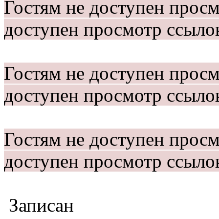
Гостям не доступен прос
доступен просмотр ссыло
Гостям не доступен прос
доступен просмотр ссыло
Гостям не доступен прос
доступен просмотр ссыло
Записан