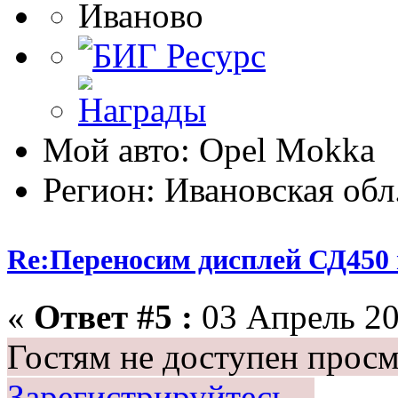
Иваново
Мой авто: Opel Mokka
Регион: Ивановская обл
Re:Переносим дисплей СД450
«
Ответ #5 :
03 Апрель 20
Гостям не доступен просм
Зарегистрируйтесь.