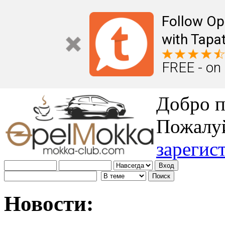
Follow Op
with Tapat
FREE - on
Добро п
Пожалу
зарегис
Новости: