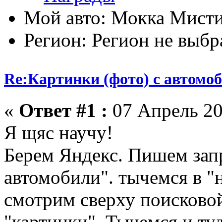
Мой авто: Мокка Мисти
Регион: Регион не выбр
Re:Картинки (фото) с автомоб
«
Ответ #1 :
07 Апрель 20
Я щяс научу!
Берем Яндекс. Пишем зап
автомобили". тычемся в "н
смотрим сверху поисковой
"картинки". Тычемся и туд