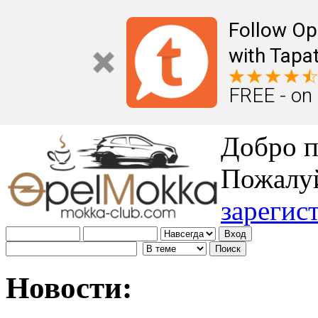
Follow Op
with Tapat
FREE - on
Добро п
Пожалу
зарегис
Новости: