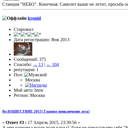
Станция "НЕБО". Конечная. Самолет выше не летит, просьба о
kronid
Старожил
Дата регистрации: Янв 2013
Сообщений: 375
Спасибо:
→ 13
|
← 104
репутация: 1
Пол:
Москва
Мой авто: bmw
Регион: Москва
Re:НАШЕСТВИЕ 2015! Главное приключение лета!
«
Ответ #3 :
17 Апрель 2015, 23:39:56 »
А чем парковка возле поля плоха? Даже не представляю себе "