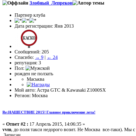
Злобный_Лепрекон
Партнер клуба
Дата регистрации: Янв 2013
Сообщений: 205
Спасибо:
→ 9
|
← 24
репутация: 3
Пол:
рожден не ползать
Маськва
Мой авто: Астра GTC & Kawasaki Z1000SX
Регион: Москва
Re:НАШЕСТВИЕ 2015! Главное приключение лета!
«
Ответ #2 :
17 Апрель 2015, 14:06:35 »
vvm
, до поля такси недорого возит. Не Москва все-таки). Мы с
Записан