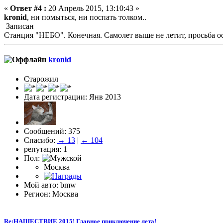
«
Ответ #4 :
20 Апрель 2015, 13:10:43 »
kronid
, ни помыться, ни поспать толком..
Записан
Станция "НЕБО". Конечная. Самолет выше не летит, просьба о
kronid
Старожил
Дата регистрации: Янв 2013
Сообщений: 375
Спасибо:
→ 13
|
← 104
репутация: 1
Пол:
Москва
Мой авто: bmw
Регион: Москва
Re:НАШЕСТВИЕ 2015! Главное приключение лета!