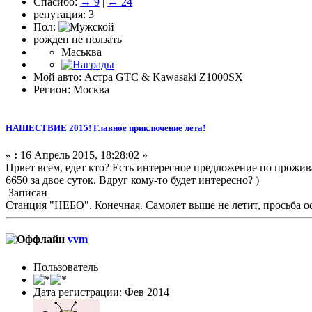
Спасибо:
→ 9
|
← 24
репутация: 3
Пол:
рожден не ползать
Маськва
Мой авто: Астра GTC & Kawasaki Z1000SX
Регион: Москва
НАШЕСТВИЕ 2015! Главное приключение лета!
«
:
16 Апрель 2015, 18:28:02 »
Првет всем, едет кто? Есть интересное предложение по прожив
6650 за двое суток. Вдруг кому-то будет интересно? )
Записан
Станция "НЕБО". Конечная. Самолет выше не летит, просьба о
vvm
Пользователь
Дата регистрации: Фев 2014