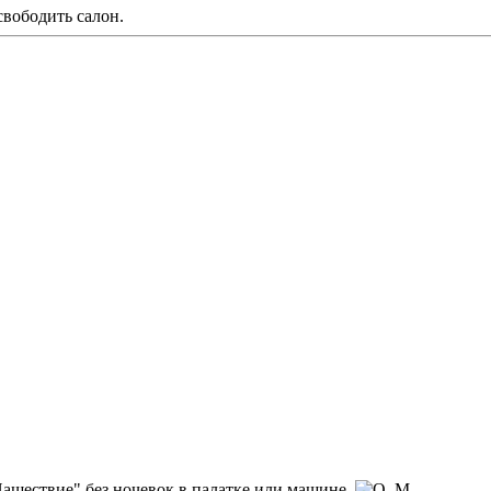
свободить салон.
Нашествие" без ночевок в палатке или машине.