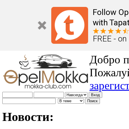
Follow Op
with Tapat
FREE - on
Добро п
Пожалу
зарегис
Новости: