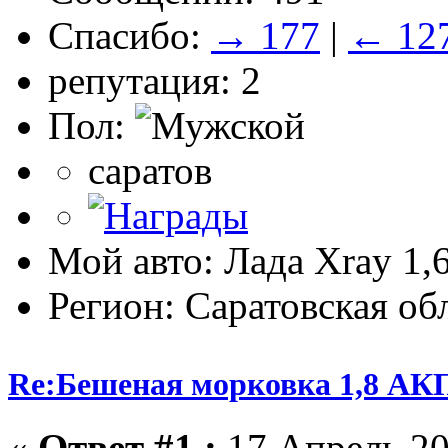
Спасибо:
→ 177
|
← 12
репутация: 2
Пол:
саратов
Мой авто: Лада Xray 1,6
Регион: Саратовская об
Re:Бешеная морковка 1,8 АК
«
Ответ #1 :
17 Апрель 20