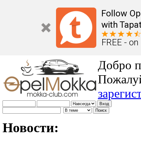
Follow Op
with Tapat
FREE - on
Добро п
Пожалу
зарегис
Новости: