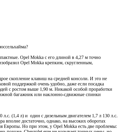
Рюссельхайма?
актные. Opel Mokka с его длиной в 4,27 м точно
l изобразил Opel Mokka крепким, скругленным,
рое скопление клавиш на средней консоли. И это не
ковой поддержкой очень удобно, даже если посадка
юдей с ростом выше 1,90 м. Никакой особой проработки
сдвижной багажник или наклонно-сдвижные спинки
.с. (1,4 л) и один с дизельным двигателем 1,7 л 130 л.с.
ора вполне достаточно, однако, на высоких оборотах
я Европы. Но при этом, у Opel Mokka есть две проблемы:
нь похоже. Chevrolet еще не называет точных цены, но,