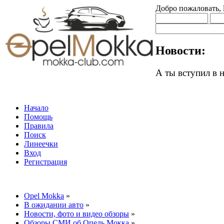
Добро пожаловать,
Новости:
А ты вступил в
Начало
Помощь
Правила
Поиск
Линеечки
Вход
Регистрация
Opel Mokka
»
В ожидании авто
»
Новости, фото и видео обзоры
»
Обзоры СМИ об Опель Мокка
»