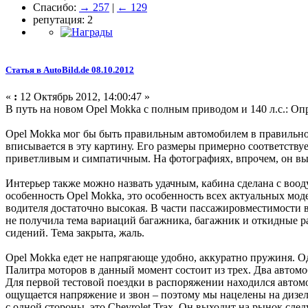
Спасибо:
→ 257
|
← 129
репутация: 2
Статья в AutoBild.de 08.10.2012
«
:
12 Октябрь 2012, 14:00:47 »
В путь на новом Opel Mokka с полным приводом и 140 л.с.: О
Opel Mokka мог бы быть правильным автомобилем в правильное
вписывается в эту картину. Его размеры примерно соответствуе
приветливым и симпатичным. На фотографиях, впрочем, он выг
Интерьер также можно назвать удачным, кабина сделана с воо
особенность Opel Mokka, это особенность всех актуальных мод
водителя достаточно высокая. В части пассажировместимости в
не получила тема вариаций багажника, багажник и откидные р
сидений. Тема закрыта, жаль.
Opel Mokka едет не напрягающе удобно, аккуратно пружиня. О
Палитра моторов в данный момент состоит из трех. Два автомоби
Для первой тестовой поездки в распоряжении находился автомоб
ощущается напряжение и звон – поэтому мы нацелены на дизел
с одной стороны, это Chevrolet Trax. Он выходит на рынок сле