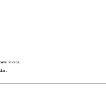
ами за себя.
kи .