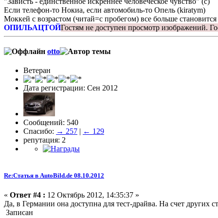
"Зависть - единственное искреннее человеческое чувство" (с)
Если телефон-то Нокиа, если автомобиль-то Опель (kiratym)
Моккей с возрастом (читай=с пробегом) все больше становится
ОПИЛЬАЦТОЙ
Гостям не доступен просмотр изображений.
Го
otto
Ветеран
Дата регистрации: Сен 2012
Сообщений: 540
Спасибо:
→ 257
|
← 129
репутация: 2
Re:Статья в AutoBild.de 08.10.2012
«
Ответ #4 :
12 Октябрь 2012, 14:35:37 »
Да, в Германии она доступна для тест-драйва. На счет других ст
Записан