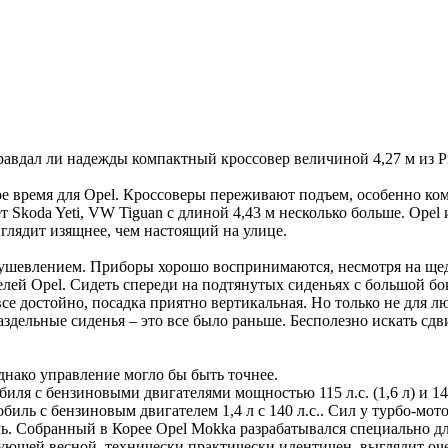
правдал ли надежды компактный кроссовер величиной 4,27 м из 
 время для Opel. Кроссоверы переживают подъем, особенно комп
т Skoda Yeti, VW Tiguan с длиной 4,43 м несколько больше. Ope
лядит изящнее, чем настоящий на улице.
душевлением. Приборы хорошо воспринимаются, несмотря на щед
елей Opel. Сидеть спереди на подтянутых сиденьях с большой бо
се достойно, посадка приятно вертикальная. Но только не для л
аздельные сиденья – это все было раньше. Бесполезно искать 
днако управление могло бы быть точнее.
ля с бензиновыми двигателями мощностью 115 л.с. (1,6 л) и 140 л
иль с бензиновым двигателем 1,4 л с 140 л.с.. Сил у турбо-мот
ь. Собранный в Корее Opel Mokka разрабатывался специально дл
дующей весной, технически практически идентичен, выглядит оче