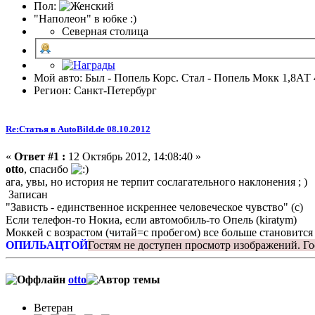
Пол:
"Наполеон" в юбке :)
Северная столица
Мой авто: Был - Попель Корс. Стал - Попель Мокк 1,8АТ 
Регион: Санкт-Петербург
Re:Статья в AutoBild.de 08.10.2012
«
Ответ #1 :
12 Октябрь 2012, 14:08:40 »
otto
, спасибо
ага, увы, но история не терпит сослагательного наклонения ; )
Записан
"Зависть - единственное искреннее человеческое чувство" (с)
Если телефон-то Нокиа, если автомобиль-то Опель (kiratym)
Моккей с возрастом (читай=с пробегом) все больше становится
ОПИЛЬАЦТОЙ
Гостям не доступен просмотр изображений.
Го
otto
Ветеран