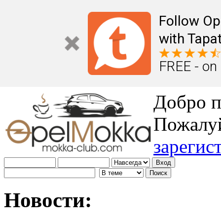
Follow Op
with Tapat
FREE - on
Добро п
Пожалу
зарегис
Новости: