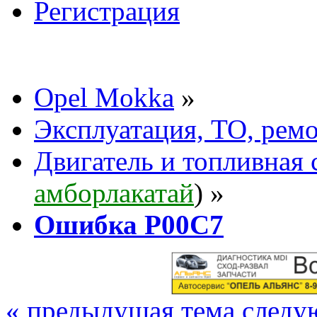
Регистрация
Opel Mokka
»
Эксплуатация, ТО, рем
Двигатель и топливная 
амборлакатай
) »
Ошибка P00C7
« предыдущая тема
следу