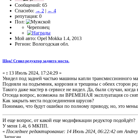
Сообщений: 65
Спасибо:
→ 2
|
← 4
репутация: 0
Пол:
Череповец
Мой авто: Opel Mokka 1.4, 2013
Регион: Вологодская обл.
Шок! Сгнил редуктор заднего моста.
«
:
13 Июль 2024, 17:24:29 »
Увидел под задней частью машины капли трансмиссионного ма
Подняли на подъемник, коррозия и трещины с обеих сторон ре
Такого даже мастер в сервисе не видел. Да, были случаи, когда
Отсюда вопрос, возможна ли ВРЕМЕНАЯ эксплуатация со сняты
Как закрыть места подсоединения шрусов?
Понимаю, что будут ошибки по полному приводу, но, это меньш
И еще вопрос, от какой еще модификации редуктор подойдёт?
У меня 1.4t, 6 МКПП.
«
Последнее редактирование: 14 Июль 2024, 06:22:42 от Andr
Записан