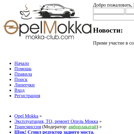
Добро пожаловать,
Новости:
Прими участие в
Начало
Помощь
Правила
Поиск
Линеечки
Вход
Регистрация
Opel Mokka
»
Эксплуатация, ТО, ремонт Опель Мокка
»
Трансмиссия
(Модератор:
амборлакатай
) »
Шок! Сгнил редуктор заднего моста.