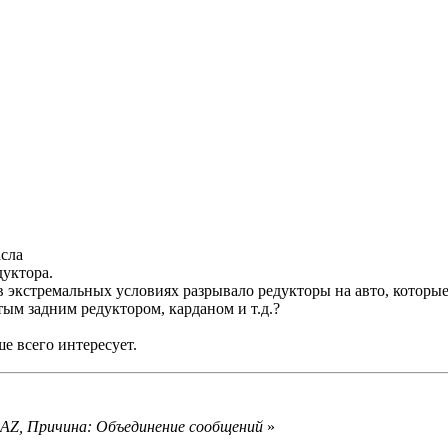
сла
дуктора.
 в экстремальных условиях разрывало редукторы на авто, которые
м задним редуктором, карданом и т.д.?
е всего интересует.
eyAZ, Причина: Объединение сообщений
»