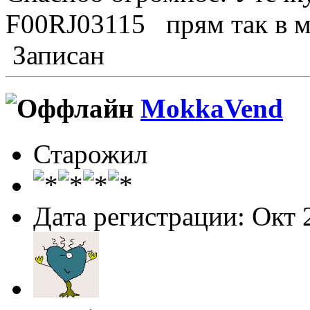
F00RJ03115 прям так в ма
Записан
МokkaVend
Старожил
Дата регистрации: Окт 