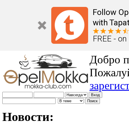
Follow Op
with Tapat
FREE - on
Добро п
Пожалу
зарегис
Новости: