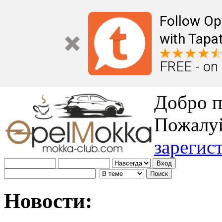
Follow Op
with Tapat
FREE - on
Добро п
Пожалу
зарегис
Новости: