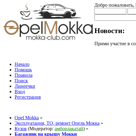
Добро пожаловать,
Новости:
Прими участие в
Начало
Помощь
Правила
Поиск
Линеечки
Вход
Регистрация
Opel Mokka
»
Эксплуатация, ТО, ремонт Опель Мокка
»
Кузов
(Модератор:
амборлакатай
) »
Багажник на крышу Мокки