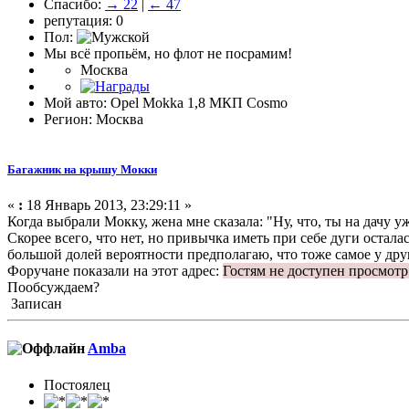
Спасибо:
→ 22
|
← 47
репутация: 0
Пол:
Мы всё пропьём, но флот не посрамим!
Москва
Мой авто: Opel Mokka 1,8 МКП Cosmo
Регион: Москва
Багажник на крышу Мокки
«
:
18 Январь 2013, 23:29:11 »
Когда выбрали Мокку, жена мне сказала: "Ну, что, ты на дачу уж
Скорее всего, что нет, но привычка иметь при себе дуги остала
большой долей вероятности предполагаю, что тоже самое у дру
Форучане показали на этот адрес:
Гостям не доступен просмотр
Пообсуждаем?
Записан
Amba
Постоялец