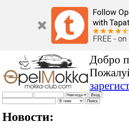
Follow Op
with Tapat
FREE - on
Добро п
Пожалу
зарегис
Новости: