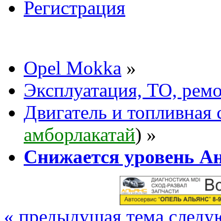
Регистрация
Opel Mokka
»
Эксплуатация, ТО, рем
Двигатель и топливная 
амборлакатай
) »
Снижается уровень А
« предыдущая тема
следу