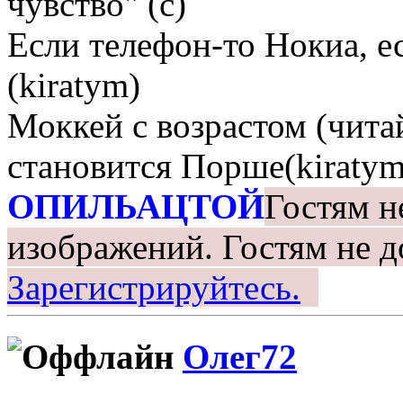
чувство" (с)
Если телефон-то Нокиа, е
(kiratym)
Моккей с возрастом (чита
становится Порше(kiratym
ОПИЛЬАЦТОЙ
Гостям н
изображений.
Гостям не д
Зарегистрируйтесь.
Олег72