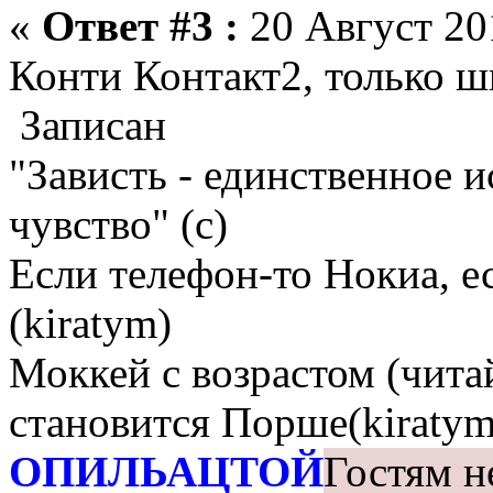
«
Ответ #3 :
20 Август 201
Конти Контакт2, только 
Записан
"Зависть - единственное 
чувство" (с)
Если телефон-то Нокиа, е
(kiratym)
Моккей с возрастом (чита
становится Порше(kiratym
ОПИЛЬАЦТОЙ
Гостям н