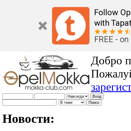
Follow Op
with Tapat
FREE - on
Добро п
Пожалу
зарегис
Новости: