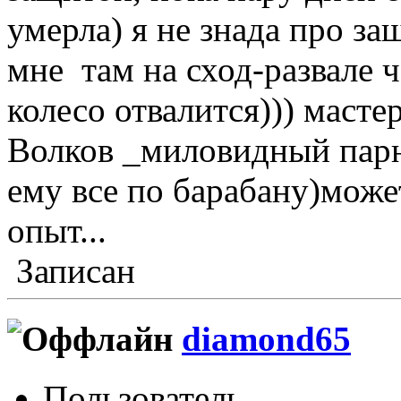
умерла) я не знада про за
мне там на сход-развале ч
колесо отвалится))) маст
Волков _миловидный парн
ему все по барабану)мож
опыт...
Записан
diamond65
Пользователь