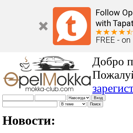
Follow Op
with Tapat
FREE - on
Добро п
Пожалу
зарегис
Новости: