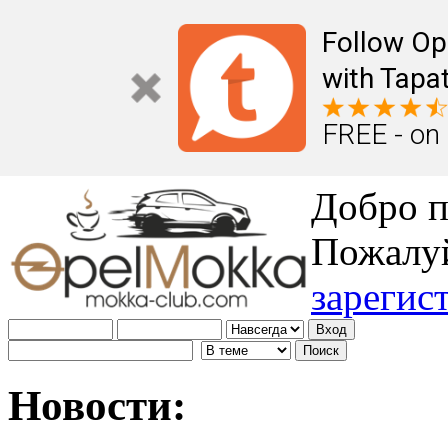
Follow Op
with Tapat
FREE - on
Добро п
Пожалу
зарегис
Новости: