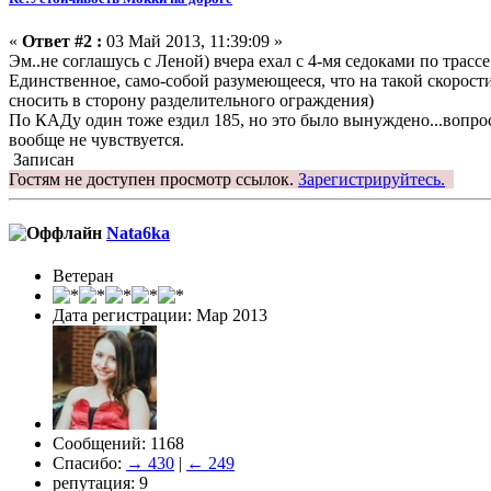
«
Ответ #2 :
03 Май 2013, 11:39:09 »
Эм..не соглашусь с Леной) вчера ехал с 4-мя седоками по трасс
Единственное, само-собой разумеющееся, что на такой скорости
сносить в сторону разделительного ограждения)
По КАДу один тоже ездил 185, но это было вынуждено...вопрос
вообще не чувствуется.
Записан
Гостям не доступен просмотр ссылок.
Зарегистрируйтесь.
Nata6ka
Ветеран
Дата регистрации: Мар 2013
Сообщений: 1168
Спасибо:
→ 430
|
← 249
репутация: 9