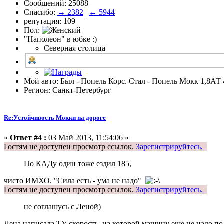
Сообщений: 25088
Спасибо:
→ 2382
|
← 5944
репутация: 109
Пол:
"Наполеон" в юбке :)
Северная столица
Мой авто: Был - Попель Корс. Стал - Попель Мокк 1,8АТ 
Регион: Санкт-Петербург
Re:Устойчивость Мокки на дороге
«
Ответ #4 :
03 Май 2013, 11:54:06 »
Гостям не доступен просмотр ссылок.
Зарегистрируйтесь.
По КАДу один тоже ездил 185,
чисто ИМХО. "Сила есть - ума не надо"
Гостям не доступен просмотр ссылок.
Зарегистрируйтесь.
не соглашусь с Леной)
Лена написала ТУ скорость, на которой машину еще не надо по