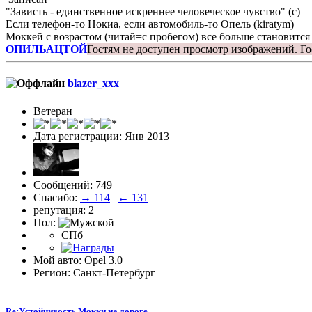
"Зависть - единственное искреннее человеческое чувство" (с)
Если телефон-то Нокиа, если автомобиль-то Опель (kiratym)
Моккей с возрастом (читай=с пробегом) все больше становится
ОПИЛЬАЦТОЙ
Гостям не доступен просмотр изображений.
Го
blazer_xxx
Ветеран
Дата регистрации: Янв 2013
Сообщений: 749
Спасибо:
→ 114
|
← 131
репутация: 2
Пол:
СПб
Мой авто: Opel 3.0
Регион: Санкт-Петербург
Re:Устойчивость Мокки на дороге