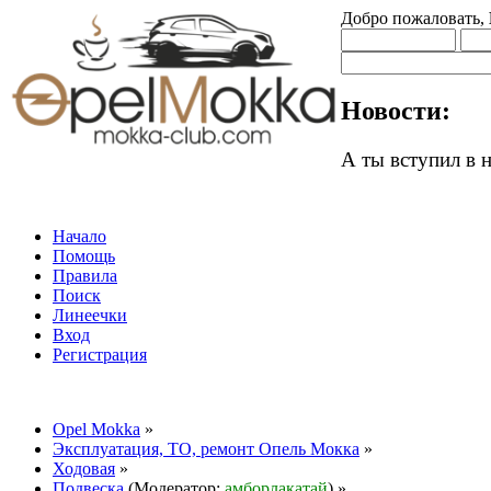
Добро пожаловать,
Новости:
А ты вступил в
Начало
Помощь
Правила
Поиск
Линеечки
Вход
Регистрация
Opel Mokka
»
Эксплуатация, ТО, ремонт Опель Мокка
»
Ходовая
»
Подвеска
(Модератор:
амборлакатай
) »