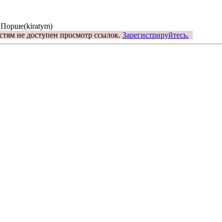
 Порше(kiratym)
стям не доступен просмотр ссылок.
Зарегистрируйтесь.