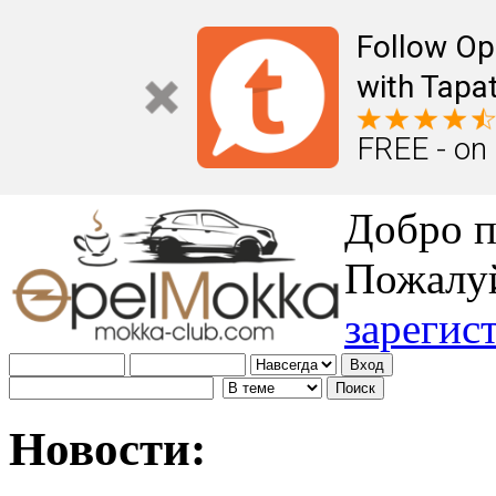
Follow Op
with Tapat
FREE - on
Добро п
Пожалу
зарегис
Новости: