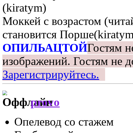
(kiratym)
Моккей с возрастом (чита
становится Порше(kiratym
ОПИЛЬАЦТОЙ
Гостям н
изображений.
Гостям не д
Зарегистрируйтесь.
provo
Опелевод со стажем