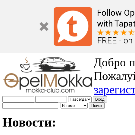
Follow Op
with Tapat
FREE - on
Добро п
Пожалу
зарегис
Новости: