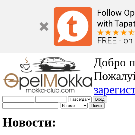
Follow Op
with Tapat
FREE - on
Добро п
Пожалу
зарегис
Новости: