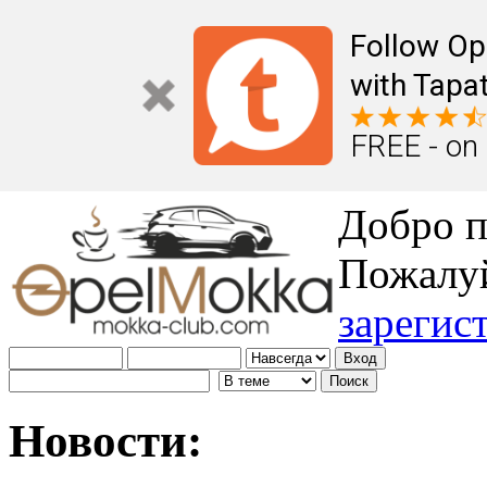
Follow Op
with Tapat
FREE - on
Добро п
Пожалу
зарегис
Новости: