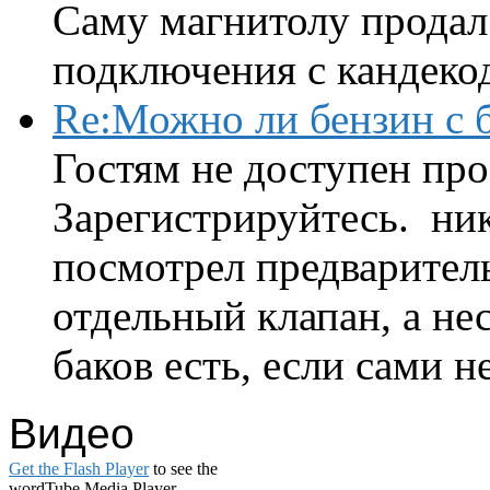
Саму магнитолу продал.
подключения с кандеко
Re:Можно ли бензин с б
Гостям не доступен про
Зарегистрируйтесь. ник
посмотрел предварител
отдельный клапан, а нес
баков есть, если сами н
Видео
Get the Flash Player
to see the
wordTube Media Player.