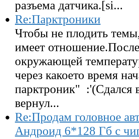
разъема датчика.[si...
Re:Парктроники
Чтобы не плодить темы,
имеет отношение.После 
окружающей температур
через какоето время нач
парктроник" :'(Сдался 
вернул...
Re:Продам головное ав
Андроид 6*128 Гб с чи